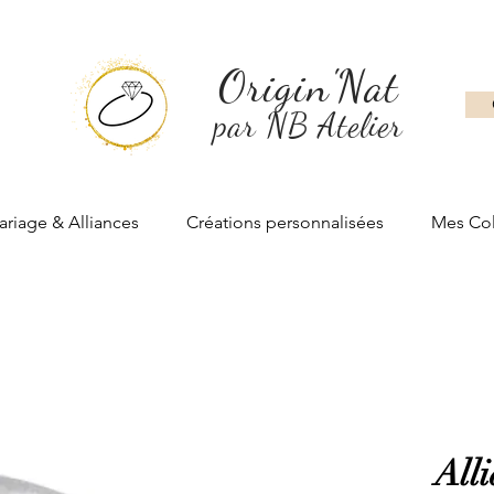
Origin'Nat
par NB Atelier
riage & Alliances
Créations personnalisées
Mes Col
All