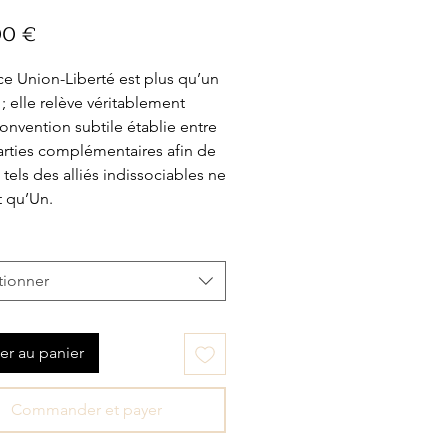
Prix
00 €
nce Union-Liberté est plus qu’un
; elle relève véritablement
onvention subtile établie entre
rties complémentaires afin de
, tels des alliés indissociables ne
 qu’Un.
tionner
er au panier
Commander et payer