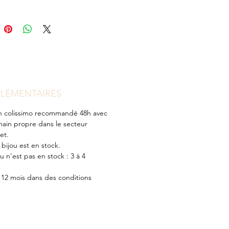
LÉMENTAIRES
€ en colissimo recommandé 48h avec
main propre dans le secteur
et.
e bijou est en stock.
ou n’est pas en stock : 3 à 4
s 12 mois dans des conditions