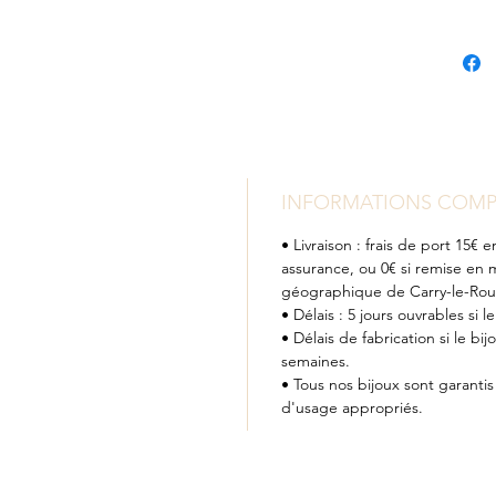
INFORMATIONS COMP
• Livraison : frais de port 15
assurance, ou 0€ si remise en 
géographique de Carry-le-Rou
• Délais : 5 jours ouvrables si l
• Délais de fabrication si le bij
semaines.
• Tous nos bijoux sont garanti
d'usage appropriés.