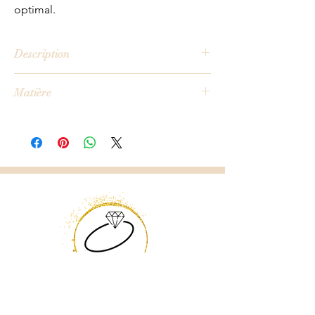
optimal.
Description
Un motif élégant et intemporel
Matière
Le motif délicat de ce bracelet en fait un
750/1000ème
accessoire polyvalent que vous pouvez
or blanc
porter au quotidien ou pour des occasions
spéciales. Il complète parfaitement
n'importe quelle tenue, ajoutant une
touche d'élégance et de sophistication.
Résistant et durable
Fabriqué à partir de matière 750/1000ème
or jaune de haute qualité, ce bracelet est
conçu pour durer. Il est résistant, ce qui en
fait le choix idéal pour une utilisation
quotidienne ou lors de vos activités
Origin'Nat
Mariage &