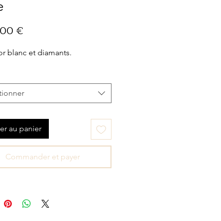
e
Prix
,00 €
r blanc et diamants.
tionner
er au panier
Commander et payer