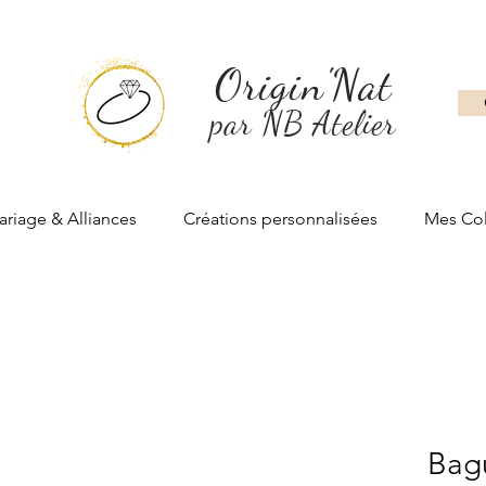
Origin'Nat
par NB Atelier
riage & Alliances
Créations personnalisées
Mes Col
Bagu