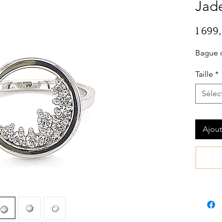
Jad
1 699
Bague o
Taille
*
Sélec
Ajout