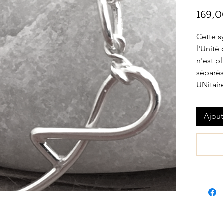
169,0
Cette s
l'Unité
n'est p
séparés
UNitair
Ajout