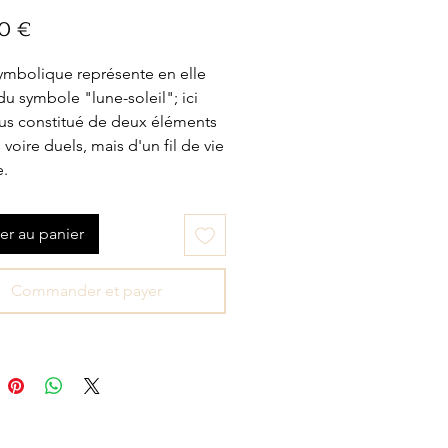
Prix
0 €
ymbolique représente en elle
 du symbole "lune-soleil"; ici
lus constitué de deux éléments
 voire duels, mais d'un fil de vie
e.
er au panier
Commander et payer