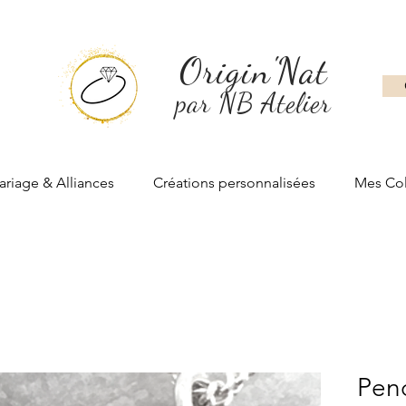
Origin'Nat
par NB Atelier
riage & Alliances
Créations personnalisées
Mes Col
Pend