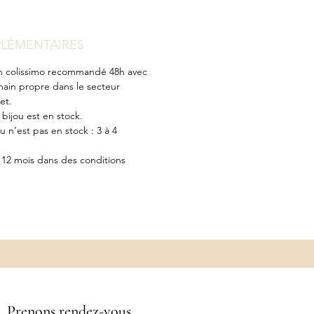
LÉMENTAIRES
€ en colissimo recommandé 48h avec
main propre dans le secteur
et.
e bijou est en stock.
ou n’est pas en stock : 3 à 4
s 12 mois dans des conditions
Prenons rendez-vous